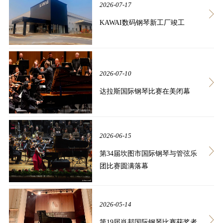
2026-07-17
KA
KAWAI数码钢琴新工厂竣工
音
室
2026-07-10
达拉斯国际钢琴比赛在美闭幕
KAWAI
2026-06-15
官方网
第34届坎图市国际钢琴与管弦乐
站
团比赛圆满落幕
2026-05-14
第19届肖邦国际钢琴比赛获奖者