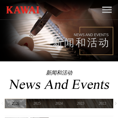
首
页
NEWS AND EVENTS
产
新闻和活动
品
服
务
新闻和活动
新
闻
和
2026
2025
2024
2023
2022
活
动