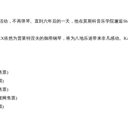
动，不再弹琴。直到六年后的一天，他在莫斯科音乐学院邂逅Shige
EX依然为普莱特涅夫的御用钢琴，将为八地乐迷带来非凡感动。KA
售票)
票)
售票)
麦网售票)
票)