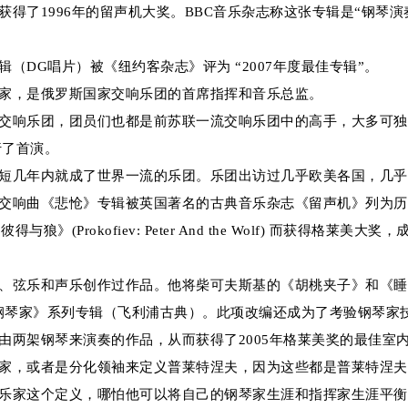
了1996年的留声机大奖。BBC音乐杂志称这张专辑是“钢琴
DG唱片）被《纽约客杂志》评为 “2007年度最佳专辑”。
，是俄罗斯国家交响乐团的首席指挥和音乐总监。
乐团，团员们也都是前苏联一流交响乐团中的高手，大多可独当一面
行了首演。
几年内就成了世界一流的乐团。乐团出访过几乎欧美各国，几乎
响曲《悲怆》专辑被英国著名的古典音乐杂志《留声机》列为历
(Prokofiev: Peter And the Wolf) 而获得格
弦乐和声乐创作过作品。他将柴可夫斯基的《胡桃夹子》和《睡
的钢琴家》系列专辑（飞利浦古典）。此项改编还成为了考验钢琴家技
两架钢琴来演奏的作品，从而获得了2005年格莱美奖的最佳室
，或者是分化领袖来定义普莱特涅夫，因为这些都是普莱特涅夫
家这个定义，哪怕他可以将自己的钢琴家生涯和指挥家生涯平衡