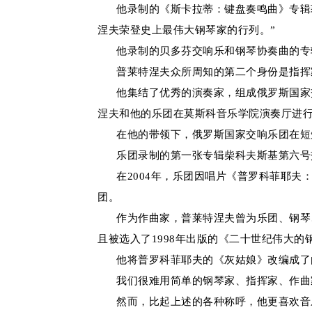
他录制的《斯卡拉蒂：键盘奏鸣曲》专辑获得
涅夫荣登史上最伟大钢琴家的行列。”
他录制的贝多芬交响乐和钢琴协奏曲的专辑（
普莱特涅夫众所周知的第二个身份是指挥家
他集结了优秀的演奏家，组成俄罗斯国家交响
涅夫和他的乐团在莫斯科音乐学院演奏厅进
在他的带领下，俄罗斯国家交响乐团在短短
乐团录制的第一张专辑柴科夫斯基第六号交
在2004年，乐团因唱片《普罗科菲耶夫：彼得与狼》
团。
作为作曲家，普莱特涅夫曾为乐团、钢琴、
且被选入了1998年出版的《二十世纪伟大
他将普罗科菲耶夫的《灰姑娘》改编成了由
我们很难用简单的钢琴家、指挥家、作曲家
然而，比起上述的各种称呼，他更喜欢音乐