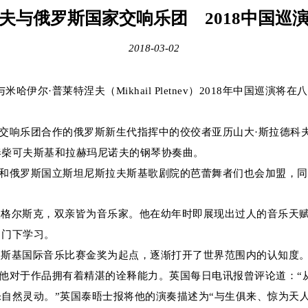
夫与俄罗斯国家交响乐团 2018中国巡
2018-03-02
哈伊尔·普莱特涅夫（Mikhail Pletnev）2018年中国巡
合作的俄罗斯新生代指挥中的佼佼者亚历山大·斯拉德科夫斯基（Alex
奏柴可夫斯基和拉赫玛尼诺夫的钢琴协奏曲。
俄罗斯国立斯坦尼斯拉夫斯基歌剧院的芭蕾舞者们也会加盟，同
格尔斯克，双亲皆为音乐家。他在幼年时即展现出过人的音乐天赋
ko）门下学习。
夫斯基国际音乐比赛金奖为起点，逐渐打开了世界范围内的认知度
对于作品拥有着精湛的诠释能力。英国每日电讯报曾评论道：“
自然灵动。”英国泰晤士报将他的演奏描述为“与生俱来、惊为天人