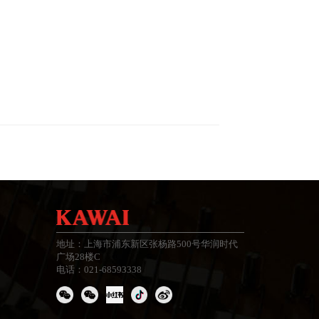
地址：上海市浦东新区张杨路500号华润时代
广场28楼C
电话：021-68593338