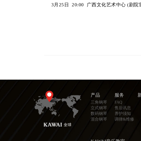
3月25日 20:00 广西文化艺术中心 (剧院
产品
服务
三角钢琴
FAQ
立式钢琴
售后讯息
数码钢琴
养护须知
混合钢琴
调律&维修