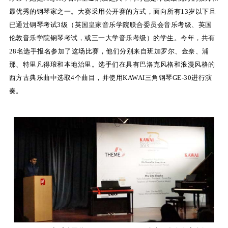
最优秀的钢琴家之一。大赛采用公开赛的方式，面向所有13岁以下且
关
已通过钢琴考试3级（英国皇家音乐学院联合委员会音乐考级、英国
于
伦敦音乐学院钢琴考试，或三一大学音乐考级）的学生。今年，共有
28名选手报名参加了这场比赛，他们分别来自班加罗尔、金奈、浦
我
那、特里凡得琅和本地治里。选手们在具有巴洛克风格和浪漫风格的
们
西方古典乐曲中选取4个曲目，并使用KAWAI三角钢琴GE-30进行演
奏。
联
系
我
们
下
载
支
持