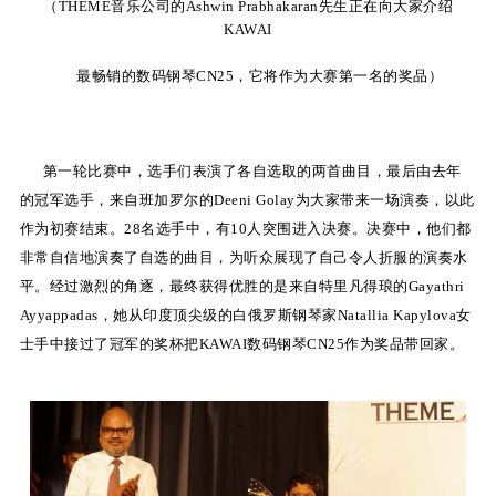
（THEME音乐公司的Ashwin Prabhakaran先生正在向大家介绍
KAWAI
KA
最畅销的数码钢琴CN25，它将作为大赛第一名的奖品）
音
室
第一轮比赛中，选手们表演了各自选取的两首曲目，最后由去年
的冠军选手，来自班加罗尔的Deeni Golay为大家带来一场演奏，以此
作为初赛结束。28名选手中，有10人突围进入决赛。决赛中，他们都
非常自信地演奏了自选的曲目，为听众展现了自己令人折服的演奏水
KAWAI
平。经过激烈的角逐，最终获得优胜的是来自特里凡得琅的Gayathri
官方网
Ayyappadas，她从印度顶尖级的白俄罗斯钢琴家Natallia Kapylova女
士手中接过了冠军的奖杯把KAWAI数码钢琴CN25作为奖品带回家。
站