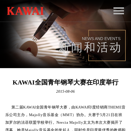
首
页
NEWS AND EVENTS
产
新闻和活动
品
服
务
KAWAI全国青年钢琴大赛在印度举行
新
2015-08-06
闻
第二届KAWAI全国青年钢琴大赛，由KAWAI印度经销商THEME音
和
乐公司主办，Majolly音乐基金（MMT）协办。大赛于5月21日在班
活
加罗尔的法语联盟学校举行。Neecia Majolly太太为本次大赛揭开了
动
序幕，她是Majolly音乐基金的发起人，同时也是印度最优秀的教师和