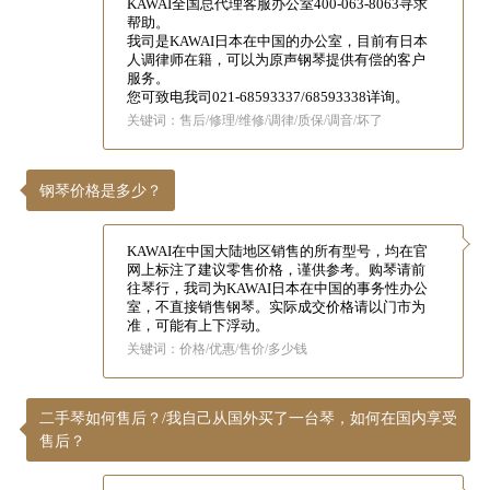
KAWAI全国总代理客服办公室
400-063-8063
寻求
帮助。
我司是KAWAI日本在中国的办公室，目前有日本
人调律师在籍，可以为原声钢琴提供有偿的客户
服务。
您可致电我司021-68593337/68593338详询。
关键词：售后/修理/维修/调律/质保/调音/坏了
钢琴价格是多少？
KAWAI在中国大陆地区销售的所有型号，均在官
网上标注了建议零售价格，谨供参考。购琴请前
往琴行，我司为KAWAI日本在中国的事务性办公
室，不直接销售钢琴。实际成交价格请以门市为
准，可能有上下浮动。
关键词：价格/优惠/售价/多少钱
二手琴如何售后？/我自己从国外买了一台琴，如何在国内享受
售后？