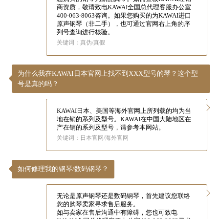
商资质，敬请致电KAWAI全国总代理客服办公室
400-063-8063
咨询。如果您购买的为KAWAI进口
KA
原声钢琴（非二手），也可通过官网右上角的序
列号查询进行核验。
音
关键词：真伪/真假
室
为什么我在KAWAI日本官网上找不到XXX型号的琴？这个型
号是真的吗？
KAWAI日本、美国等海外官网上所列载的均为当
KAWAI
地在销的系列及型号。KAWAI在中国大陆地区在
产在销的系列及型号，请参考本网站。
官方网
关键词：日本官网/海外官网
站
如何修理我的钢琴/数码钢琴？
无论是原声钢琴还是数码钢琴，首先建议您联络
您的购琴卖家寻求售后服务。
如与卖家在售后沟通中有障碍，您也可致电