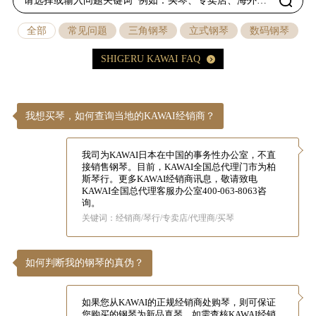
关
全部
常见问题
三角钢琴
立式钢琴
数码钢琴
于
SHIGERU KAWAI FAQ
我
们
我想买琴，如何查询当地的KAWAI经销商？
联
系
我司为KAWAI日本在中国的事务性办公室，不直
接销售钢琴。目前，KAWAI全国总代理门市为柏
斯琴行。更多KAWAI经销商讯息，敬请致电
我
KAWAI全国总代理客服办公室
400-063-8063
咨
询。
们
关键词：经销商/琴行/专卖店/代理商/买琴
下
载
如何判断我的钢琴的真伪？
支
如果您从KAWAI的正规经销商处购琴，则可保证
持
您购买的钢琴为新品真琴。如需查核KAWAI经销