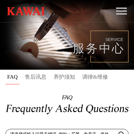
首
页
SERVICE
产
服务中心
品
服
FAQ
售后讯息
养护须知
调律&维修
务
新
FAQ
闻
和
活
动