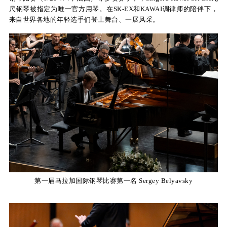
尺钢琴被指定为唯一官方用琴。在SK-EX和KAWAI调律师的陪伴下，
关
来自世界各地的年轻选手们登上舞台、一展风采。
于
我
们
联
系
我
们
下
第一届马拉加国际钢琴比赛第一名 Sergey Belyavsky
载
支
持