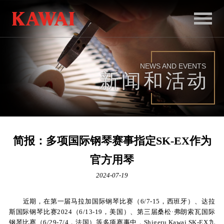
首
页
NEWS AND EVENTS
产
新闻和活动
品
服
务
简报：多项国际钢琴赛事指定SK-EX作为
新
官方用琴
闻
2024-07-19
和
近期，在第一届马拉加国际钢琴比赛（6/7-15，西班牙）、达拉
活
斯国际钢琴比赛2024（6/13-19，美国）、第三届桑松·弗朗索瓦国际
动
钢琴比赛（6/29-7/4，法国）等多项赛事中，Shigeru Kawai SK-EX九