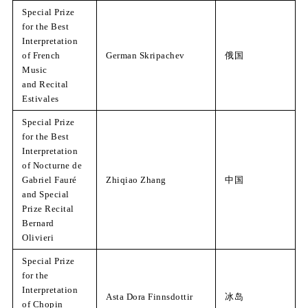
Special Prize
for the Best
Interpretation
of French
German Skripachev
俄国
Music
and Recital
Estivales
Special Prize
for the Best
Interpretation
of Nocturne de
Gabriel Fauré
Zhiqiao Zhang
中国
and Special
Prize Recital
Bernard
Olivieri
Special Prize
for the
Interpretation
Asta Dora Finnsdottir
冰岛
of Chopin