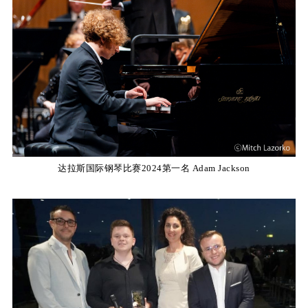
KA
音
室
KAWAI
达拉斯国际钢琴比赛2024第一名 Adam Jackson
官方网
站