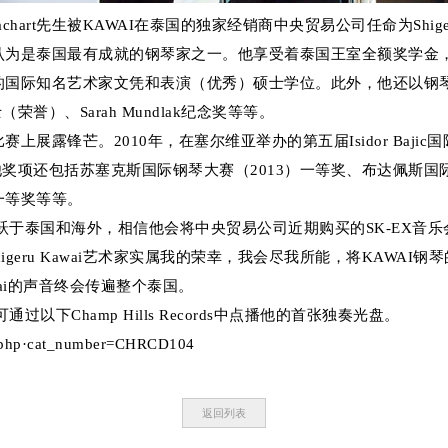
hart先生被KAWAI在泰国的独家经销商中央贸易公司任命为Shiger
谷，被认为是泰国最有成就的钢琴家之一。他享受着泰国王室全额奖学金
院的国际知名艺术家文凭和表演（优秀）硕士学位。此外，他还以钢
）、Sarah Mundlak纪念奖等等。
琴比赛上展露锋芒。2010年，在塞尔维亚举办的第五届Isidor Baji
奖项还包括苏塞克斯国际钢琴大赛（2013）一等奖、布达佩斯国
一等奖等等。
演活跃于泰国和海外，相信他会将中央贸易公司近期购买的SK-EX
作为Shigeru Kawai艺术家实属我的荣幸，我会尽我所能，将KAW
awai的声音终会传遍整个泰国。
过以下Champ Hills Records中点播他的首张独奏光盘。
il.php·cat_number=CHRCD104
返回列表