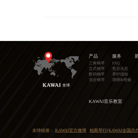
产品
服务
三角钢琴
FAQ
立式钢琴
售后讯息
数码钢琴
养护须知
混合钢琴
调律&维修
KAWAI音乐教室
友情链接：
KAWAI官方微博
柏斯琴行(KAWAI全国总