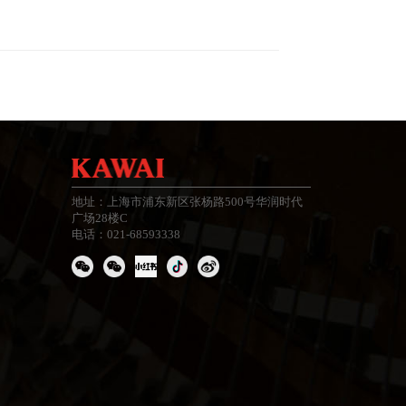
地址：上海市浦东新区张杨路500号华润时代
广场28楼C
电话：021-68593338