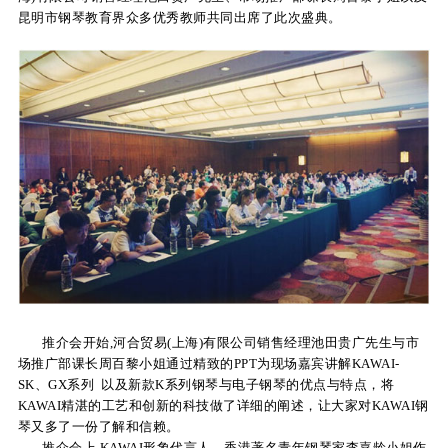
昆明市钢琴教育界众多优秀教师共同出席了此次盛典。
关
于
我
们
联
系
我
们
下
推介会开始,河合贸易(上海)有限公司销售经理池田贵广先生与市
场推广部课长周百黎小姐通过精致的PPT为现场嘉宾讲解KAWAI-
载
SK、GX系列 以及新款K系列钢琴与电子钢琴的优点与特点，将
支
KAWAI精湛的工艺和创新的科技做了详细的阐述，让大家对KAWAI钢
琴又多了一份了解和信赖。
持
推介会上,KAWAI形象代言人、香港著名青年钢琴家李嘉龄小姐作