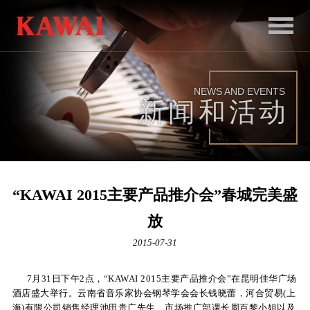
首
页
NEWS AND EVENTS
产
新闻和活动
品
服
务
“KAWAI 2015主要产品推介会”春城完美盛
新
放
闻
2015-07-31
和
7月31日下午2点，“KAWAI 2015主要产品推介会”在昆明佳华广场
活
酒店盛大举行。云南省音乐家协会钢琴学会会长钱晓蕾，河合贸易(上
动
海)有限公司销售经理池田贵广先生、市场推广部课长周百黎小姐以及