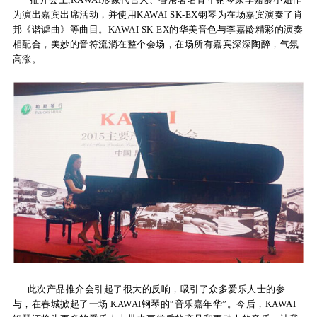
为演出嘉宾出席活动，并使用KAWAI SK-EX钢琴为在场嘉宾演奏了肖
KA
邦《谐谑曲》等曲目。KAWAI SK-EX的华美音色与李嘉龄精彩的演奏
相配合，美妙的音符流淌在整个会场，在场所有嘉宾深深陶醉，气氛
音
高涨。
室
KAWAI
官方网
站
此次产品推介会引起了很大的反响，吸引了众多爱乐人士的参
与，在春城掀起了一场 KAWAI钢琴的“音乐嘉年华”。今后，KAWAI