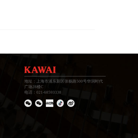
地址：上海市浦东新区张杨路500号华润时代
广场28楼C
电话：021-68593338