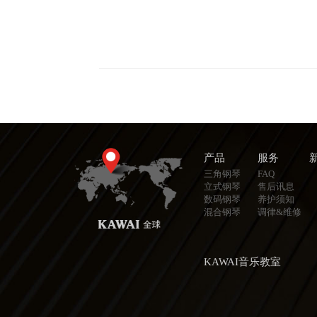
产品
服务
三角钢琴
FAQ
立式钢琴
售后讯息
数码钢琴
养护须知
混合钢琴
调律&维修
KAWAI音乐教室