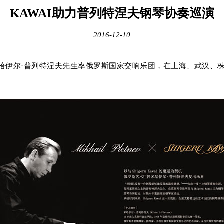
KAWAI助力普列特涅夫钢琴协奏巡演
2016-12-10
哈伊尔·
普列特涅夫先生率俄罗斯国家交响乐团，在上海、武汉、