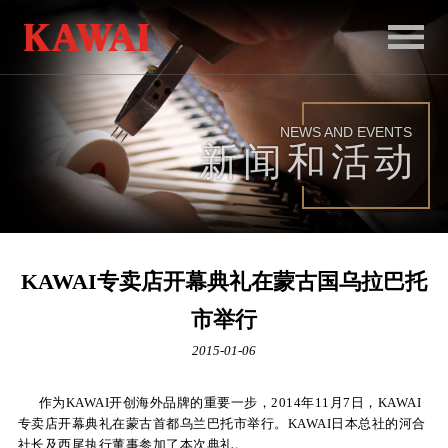
首
页
NEWS AND EVENTS
产
新闻和活动
品
服
务
KAWAI专卖店开幕典礼在蒙古国乌拉巴托
新
市举行
闻
2015-01-06
和
作为KAWAI开创海外品牌的重要一步，2014年11月7日，KAWAI
活
专卖店开幕典礼在蒙古首都乌兰巴托市举行。KAWAI日本总社的河合
动
社长及西尾执行董事参加了本次典礼。