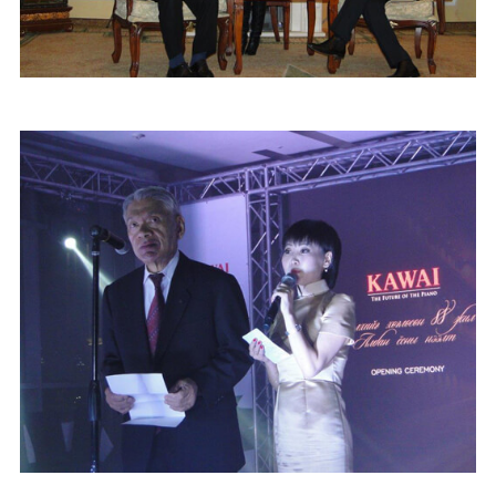
KA
音
室
KAWAI
官方网
站