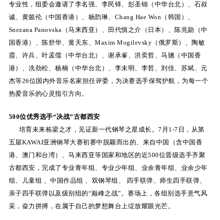
专业性，组委会邀请了李名强、李民铎、彭圣锦（中华台北）、石叔
关
诚、黄懿伦（中国香港）、杨韵琳、Chang Hae Won（韩国）、
Snezana Panovska（马来西亚）、田代慎之介（日本）、陈兆勋（中
于
国香港）、陈舒华、黄天东、Maxim Mogilevsky（俄罗斯）、陶敏
我
霞、许兵、叶孟儒（中华台北）、谢承峯、洪奕哲、马骢（中国香
港）、冼劲松、杨楠（中华台北）、李未明、李哲、刘佳、苏斌、元
们
杰等26位国内外音乐名家担任评委，为决赛选手保驾护航，为每一个
联
热爱音乐的心灵指引方向。
系
500位优秀选手“决战”古都西安
我
培育未来栋梁之才，见证新一代钢琴之星成长。7月1-7日，从第
五届KAWAI亚洲钢琴大赛初赛中脱颖而出的、来自中国（含中国香
们
港、澳门和台湾）、马来西亚等国家和地区的近500位晋级选手齐聚
下
古都西安，完成了专业青年组、专业少年组、业余青年组、业余少年
组、儿童组 、中国作品组 、双钢琴组、 四手联弹、师生四手联弹、
载
亲子四手联弹以及级别组的“巅峰之战”。赛场上，各组别选手意气风
支
采，奋力拼搏，在属于自己的梦想舞台上绽放耀眼光芒。
持