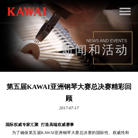
首
页
NEWS AND EVENTS
产
新闻和活动
品
服
务
第五届KAWAI亚洲钢琴大赛总决赛精彩回
新
顾
闻
2017-07-17
和
国际权威专家汇聚 打造高端权威赛事
活
为了确保第五届KAWAI亚洲钢琴大赛总决赛的国际性、权威性和
动