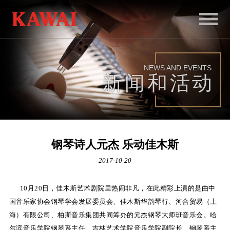
首
页
NEWS AND EVENTS
产
新闻和活动
品
服
务
钢琴诗人元杰 乐动佳木斯
新
2017-10-20
闻
10月20日，佳木斯艺术剧院里热闹非凡，在此精彩上演的是由中
和
国音乐家协会钢琴学会发展委员会、佳木斯华韵琴行、河合贸易（上
活
海）有限公司、柏斯音乐集团共同筹办的元杰钢琴大师班音乐会。哈
动
尔滨音乐学院钢琴系主任、吉林艺术学院音乐学院副院长、钢琴系主