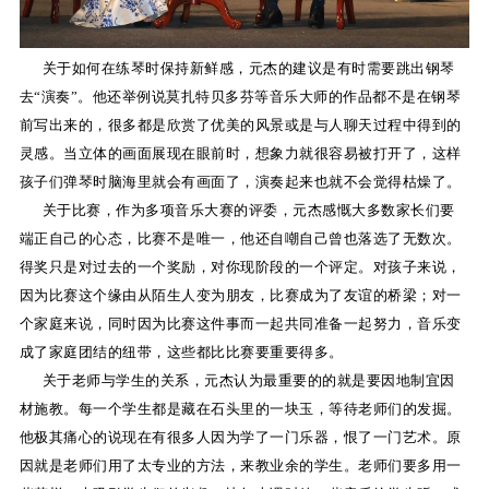
KA
关于如何在练琴时保持新鲜感，元杰的建议是有时需要跳出钢琴
音
去“演奏”。他还举例说莫扎特贝多芬等音乐大师的作品都不是在钢琴
室
前写出来的，很多都是欣赏了优美的风景或是与人聊天过程中得到的
灵感。当立体的画面展现在眼前时，想象力就很容易被打开了，这样
孩子们弹琴时脑海里就会有画面了，演奏起来也就不会觉得枯燥了。
关于比赛，作为多项音乐大赛的评委，元杰感慨大多数家长们要
端正自己的心态，比赛不是唯一，他还自嘲自己曾也落选了无数次。
KAWAI
得奖只是对过去的一个奖励，对你现阶段的一个评定。对孩子来说，
因为比赛这个缘由从陌生人变为朋友，比赛成为了友谊的桥梁；对一
官方网
个家庭来说，同时因为比赛这件事而一起共同准备一起努力，音乐变
站
成了家庭团结的纽带，这些都比比赛要重要得多。
关于老师与学生的关系，元杰认为最重要的的就是要因地制宜因
材施教。每一个学生都是藏在石头里的一块玉，等待老师们的发掘。
他极其痛心的说现在有很多人因为学了一门乐器，恨了一门艺术。原
因就是老师们用了太专业的方法，来教业余的学生。老师们要多用一