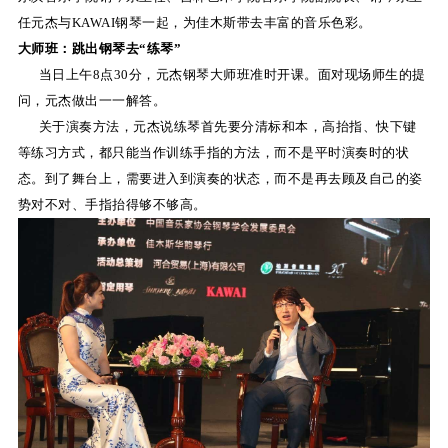
任元杰与KAWAI钢琴一起，为佳木斯带去丰富的音乐色彩。
关
大师班：跳出钢琴去“练琴”
于
当日上午8点30分，元杰钢琴大师班准时开课。面对现场师生的提
问，元杰做出一一解答。
我
关于演奏方法，元杰说练琴首先要分清标和本，高抬指、快下键
们
等练习方式，都只能当作训练手指的方法，而不是平时演奏时的状
态。到了舞台上，需要进入到演奏的状态，而不是再去顾及自己的姿
联
势对不对、手指抬得够不够高。
系
我
们
下
载
支
持