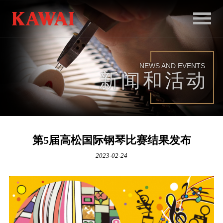
首
页
NEWS AND EVENTS
产
新闻和活动
品
服
务
第5届高松国际钢琴比赛结果发布
新
2023-02-24
闻
和
活
动