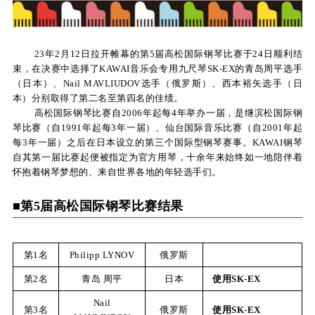
KA
音
23年2月12日拉开帷幕的第5届高松国际钢琴比赛于24日顺利结
束，在决赛中选择了KAWAI音乐会专用九尺琴SK-EX的青岛周平选手
室
（日本）、Nail MAVLIUDOV选手（俄罗斯）、西本裕矢选手（日
本）分别取得了第二名至第四名的佳绩。
高松国际钢琴比赛自2006年起每4年举办一届，是继滨松国际钢
琴比赛（自1991年起每3年一届）、仙台国际音乐比赛（自2001年起
每3年一届）之后在日本设立的第三个国际型钢琴赛事。KAWAI钢琴
自其第一届比赛起便被指定为官方用琴，十余年来始终如一地陪伴着
KAWAI
怀抱着钢琴梦想的、来自世界各地的年轻选手们。
官方网
■第5届高松国际钢琴比赛结果
站
第1名
Philipp LYNOV
俄罗斯
第2名
青岛 周平
日本
使用SK-EX
Nail
第3名
俄罗斯
使用SK-EX