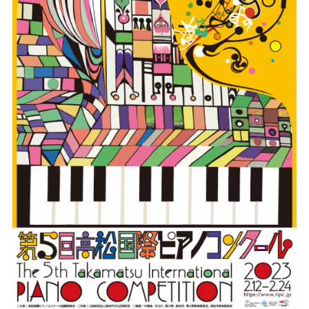
关
于
我
们
联
系
我
们
下
载
支
持