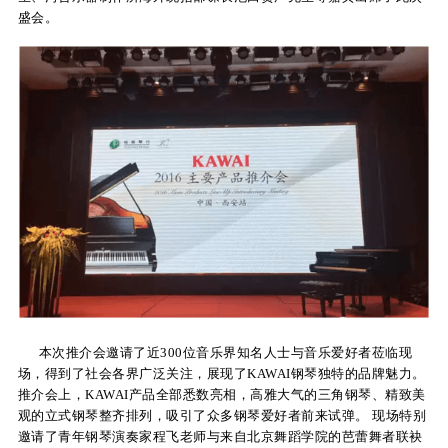
盛会。
关
于
我
们
联
系
我
们
下
本次推介会邀请了近300位音乐界知名人士与音乐爱好者莅临现
载
场，得到了社会各界广泛关注，展现了KAWAI钢琴独特的品牌魅力。
推介会上，KAWAI产品全部悉数亮相，高雅大气的三角钢琴、精致美
支
观的立式钢琴整齐排列，吸引了众多钢琴爱好者前来试弹。 现场特别
邀请了青年钢琴演奏家程飞老师与来自北京舞蹈学院的芭蕾舞者联袂
持