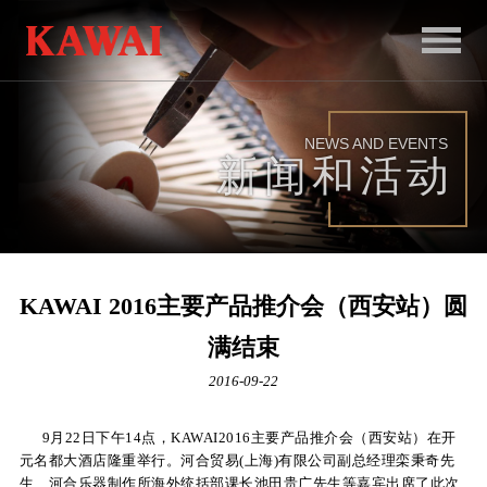
首
页
NEWS AND EVENTS
产
新闻和活动
品
服
务
KAWAI 2016主要产品推介会（西安站）圆
新
满结束
闻
2016-09-22
和
9月22日下午14点，KAWAI2016主要产品推介会（西安站）在开
活
元名都大酒店隆重举行。河合贸易(上海)有限公司副总经理栾秉奇先
动
生、河合乐器制作所海外统括部课长池田贵广先生等嘉宾出席了此次