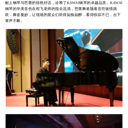
献上钢琴与芭蕾的惊艳对话，诠释了KAWAI钢琴的卓越品质。KAWAI
钢琴的华美音色在程飞老师的指尖流淌，芭蕾舞者随着音符纵情跳
KA
跃，舞姿曼妙，让现场的观众们听得如痴如醉，看得惊叹不已，台下
音
掌声不断。
室
KAWAI
官方网
站