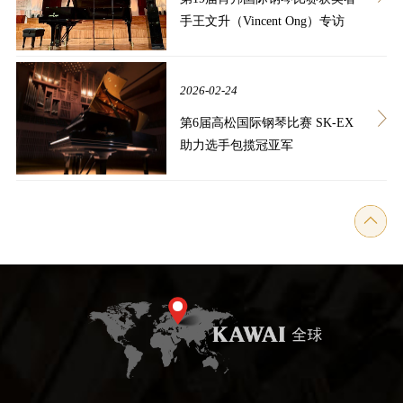
手王文升（Vincent Ong）专访
2026-02-24
第6届高松国际钢琴比赛 SK-EX
助力选手包揽冠亚军