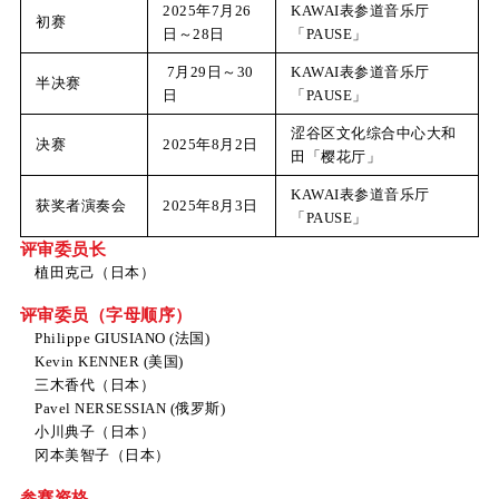
2025年7月26
KAWAI表参道音乐厅
初赛
日～28日
「PAUSE」
7月29日～30
KAWAI表参道音乐厅
半决赛
日
「PAUSE」
涩谷区文化综合中心大和
决赛
2025年8月2日
田「樱花厅」
KAWAI表参道音乐厅
获奖者演奏会
2025年8月3日
「PAUSE」
评审委员长
植田克己（日本）
评审委员（字母顺序）
Philippe GIUSIANO (法国)
Kevin KENNER (美国)
三木香代（日本）
Pavel NERSESSIAN (俄罗斯)
小川典子（日本）
冈本美智子（日本）
参赛资格