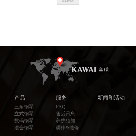
返回列表
KA
音
室
KAWAI
官方网
站
产品
服务
新闻和活动
三角钢琴
FAQ
立式钢琴
售后讯息
数码钢琴
养护须知
混合钢琴
调律&维修