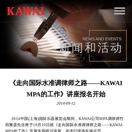
首
页
NEWS AND EVENTS
产
新闻和活动
品
服
务
《走向国际水准调律师之路——KAWAI
新
MPA的工作》讲座报名开始
闻
2014-09-12
和
2014中国(上海)国际乐器展览会期间，KAWAI公司MPA调律师竹
活
田雅彦先生将于10月10日就《走向国际水准调律师之路——KAWAI
动
MPA的工作》开展专题研讨讲座，并进行现场实操示范。