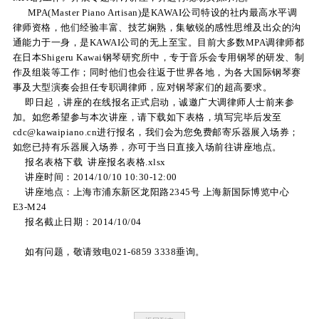
MPA(Master Piano Artisan)是KAWAI公司特设的社内最高水平调
关
律师资格，他们经验丰富、技艺娴熟，集敏锐的感性思维及出众的沟
通能力于一身，是KAWAI公司的无上至宝。目前大多数MPA调律师都
于
在日本Shigeru Kawai钢琴研究所中，专于音乐会专用钢琴的研发、制
作及组装等工作；同时他们也会往返于世界各地，为各大国际钢琴赛
我
事及大型演奏会担任专职调律师，应对钢琴家们的超高要求。
即日起，讲座的在线报名正式启动，诚邀广大调律师人士前来参
们
加。如您希望参与本次讲座，请下载如下表格，填写完毕后发至
联
cdc@kawaipiano.cn进行报名，我们会为您免费邮寄乐器展入场券；
如您已持有乐器展入场券，亦可于当日直接入场前往讲座地点。
系
报名表格下载
讲座报名表格.xlsx
讲座时间：2014/10/10 10:30-12:00
我
讲座地点：上海市浦东新区龙阳路2345号 上海新国际博览中心
E3-M24
们
报名截止日期：2014/10/04
下
如有问题，敬请致电021-6859 3338垂询。
载
支
持