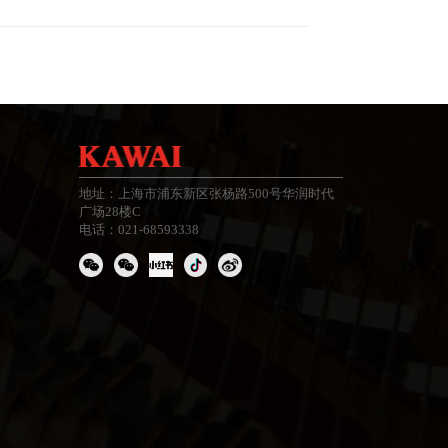
地址：上海市浦东新区张杨路500号华润时代
广场28楼C
电话：021-68593338