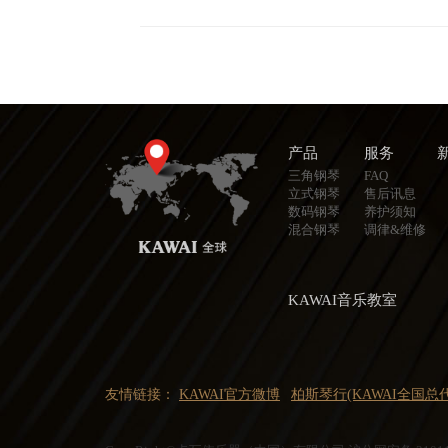
产品
服务
三角钢琴
FAQ
立式钢琴
售后讯息
数码钢琴
养护须知
混合钢琴
调律&维修
KAWAI音乐教室
友情链接：
KAWAI官方微博
柏斯琴行(KAWAI全国总