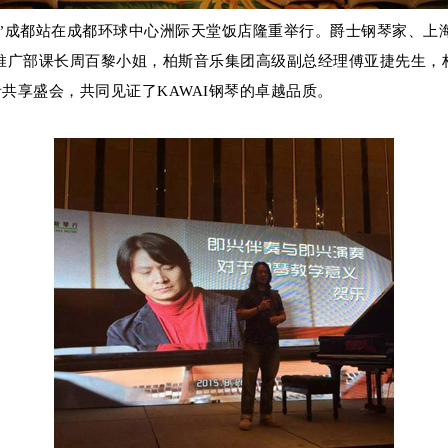
推介会”成都站在成都环球中心洲际天堂饭店隆重举行。爵士钢琴家、
推广部课长周百黎小姐，柏斯音乐集团高级副总经理傅亚捷先生，
共享盛会，共同见证了KAWAI钢琴的卓越品质。