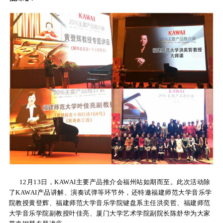
关
于
我
们
联
系
我
们
下
12月13日，KAWAI主要产品推介会福州站如期而至。此次活动除
载
了KAWAI产品讲解、演奏试弹等环节外，还特邀福建师范大学音乐学
支
院教授黄登辉、福建师范大学音乐学院键盘系主任洪奕哲、福建师范
大学音乐学院副教授叶佳亮、厦门大学艺术学院副院长陈舒华为大家
持