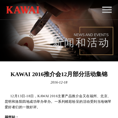
首
页
NEWS AND EVENTS
产
新闻和活动
品
服
务
KAWAI 2016推介会12月部分活动集锦
新
2016-12-18
闻
12月13日-18日，KAWAI 2016主要产品推介会又在福州、北京、
和
昆明和洛阳四地成功举办举办。一系列精彩纷呈的活动受到当地钢琴
爱好者们的一致好评。
活
动
福州站：