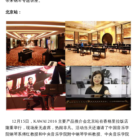
带来钢琴专题讲座。
KA
北京站：
音
室
KAWAI
官方网
站
12月15日，KAWAI 2016 主要产品推介会北京站在香格里拉饭店
隆重举行，现场座无虚席，热闹非凡。活动当天还邀请了中国音乐学
院钢琴系傅红教授和中央音乐学院附中钢琴学科教授、中央音乐学院