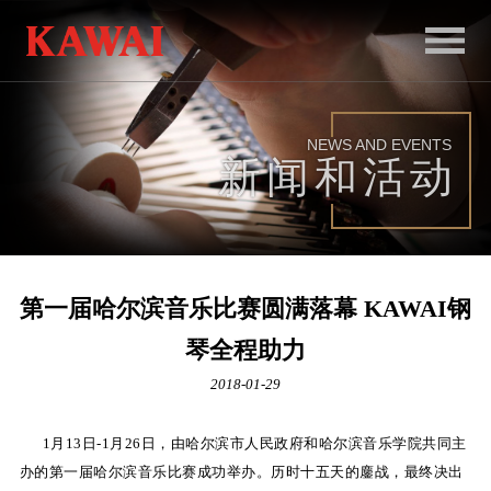
首
页
NEWS AND EVENTS
产
新闻和活动
品
服
务
第一届哈尔滨音乐比赛圆满落幕 KAWAI钢
新
琴全程助力
闻
2018-01-29
和
1
月
13
日
-1
月
26
日，由哈尔滨市人民政府和哈尔滨音乐学院共同主
活
办的第一届哈尔滨音乐比赛成功举办。历时十五天的鏖战，最终决出
动