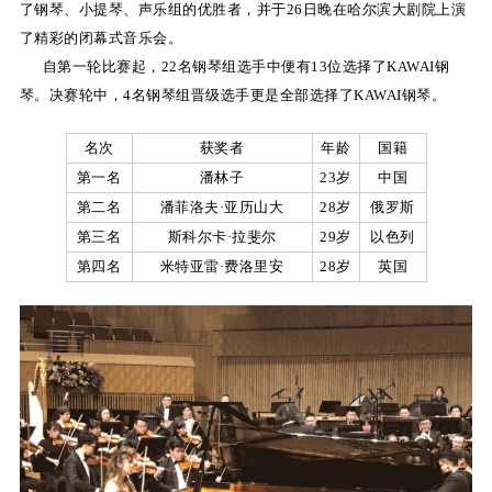
了钢琴、小提琴、声乐组的优胜者，并于
26
日晚在哈尔滨大剧院上演
关
了精彩的闭幕式音乐会。
自第一轮比赛起，
22
名钢琴组选手中便有
13
位选择了
KAWAI
钢
于
琴。决赛轮中，
4
名钢琴组晋级选手更是全部选择了
KAWAI
钢琴。
我
名次
获奖者
年龄
国籍
们
第一名
潘林子
23岁
中国
联
第二名
潘菲洛夫·亚历山大
28岁
俄罗斯
第三名
斯科尔卡·拉斐尔
29岁
以色列
系
第四名
米特亚雷·费洛里安
28岁
英国
我
们
下
载
支
持