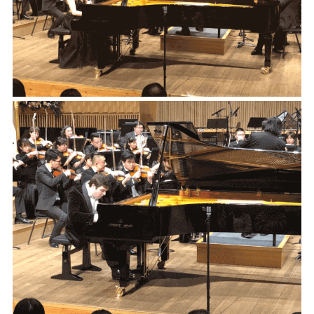
KA
音
室
KAWAI
官方网
站