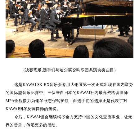
(
决赛现场
,
选手们与哈尔滨交响乐团共演协奏曲目
)
这是
KAWAI SK-EX
音乐会专用大钢琴第一次正式出现在国内举办
的国际型音乐比赛中。三位来自日本的
KAWAI
社内最高资格调律师
MPA
全程接力为钢琴状态保驾护航，而选手们的选择正是代表了对
KAWAI
钢琴及调律师的褒奖。
今后，
KAWAI
也会继续竭尽全力支持中国的文化交流事业，让无
界的音乐，传递更多的感动。