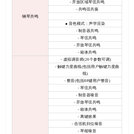
- 开放区域琴弦共鸣
- 共鸣弦共振
钢琴共鸣
● 音色模式：声学渲染
- 制音器共鸣
- 琴弦共鸣
- 开放琴弦共鸣
- 箱体共鸣
・虚拟调音师(20个参数可调)
- 触键力度曲线(包括用户触键力度曲
线)
- 整音(包括88键用户整音)
- 琴弦共鸣
- 制音器噪音
- 开放琴弦共鸣
- 箱体共鸣
- 离键效果
- 击弦机归位噪音
- 琴槌噪音