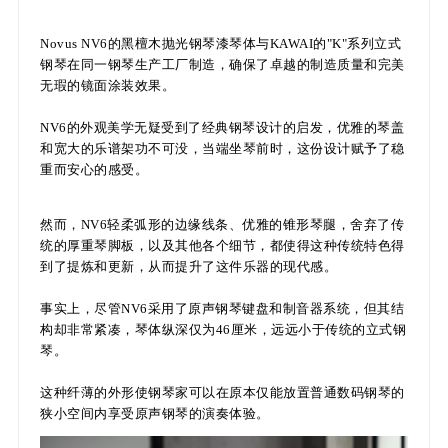
Novus NV6的黑檀木抛光钢琴漆琴体与KAWAI的"K"系列立式
钢琴在同一钢琴生产工厂制造，确保了卓越的制造质量和完美
无瑕的镜面涂装效果。
NV6的外观美学无疑受到了经典钢琴设计的启发，优雅的琴盖
和宽大的乐谱架功不可没，当端坐琴前时，这份设计赋予了稳
重而安心的感受。
然而，NV6轻柔弧形的边缘线条、优雅的锥形琴腿，舍弃了传
统的厚重琴脚板，以及其他各个细节，都使得这种传统特色得
到了提炼和更新，从而提升了这件乐器的现代感。
事实上，尽管NV6采用了原声钢琴键盘和制音器系统，但其结
构却非常紧凑，琴体纵深仅为46厘米，远远小于传统的立式钢
琴。
这种纤薄的外形使钢琴家可以在原本仅能放置普通数码钢琴的
狭小空间内享受原声钢琴的演奏体验。