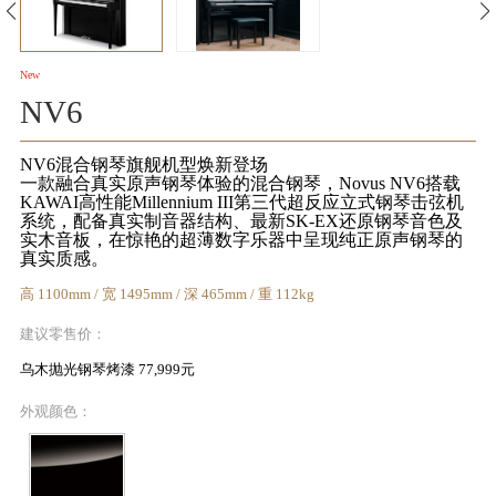
KA
音
New
NV6
室
NV6混合钢琴旗舰机型焕新登场
一款融合真实原声钢琴体验的混合钢琴，Novus NV6搭载
KAWAI高性能Millennium III第三代超反应立式钢琴击弦机
系统，配备真实制音器结构、最新SK-EX还原钢琴音色及
实木音板，在惊艳的超薄数字乐器中呈现纯正原声钢琴的
真实质感。
KAWAI
高 1100mm / 宽 1495mm / 深 465mm / 重 112kg
官方网
建议零售价：
站
乌木抛光钢琴烤漆 77,999元
外观颜色：