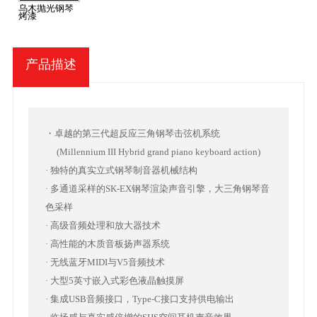
乌木抛光钢琴
烤漆
产品描述
・卓越的第三代超反应三角钢琴击弦机系统
(Millennium III Hybrid grand piano keyboard action)
· 独特的真实立式钢琴制音器机械结构
· 多通道采样的SK-EX钢琴渲染声音引擎，大三角钢琴音
色采样
· 高级音频处理和放大器技术
· 高性能的木质音板扬声器系统
· 无线蓝牙MIDI与V5音频技术
· 大型5英寸嵌入式彩色液晶触摸屏
· 集成USB音频接口，Type-C接口支持供电输出