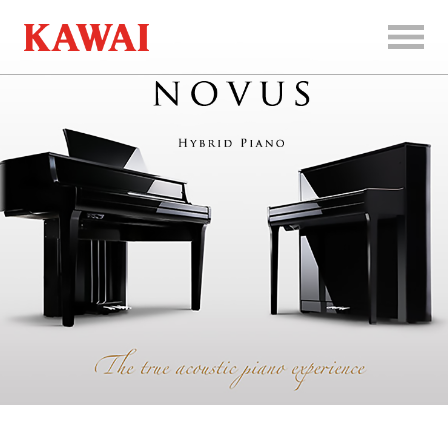
首
页
产
品
服
务
新
闻
和
活
动