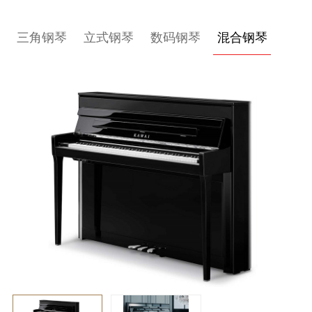
关
三角钢琴
立式钢琴
数码钢琴
混合钢琴
于
我
们
联
系
我
们
下
载
支
持