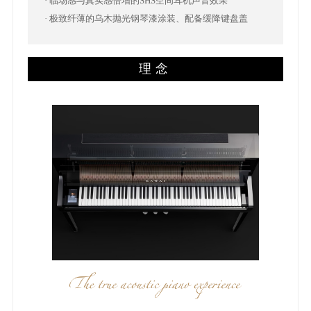
· 临场感与真实感倍增的SHS空间耳机声音效果
· 极致纤薄的乌木抛光钢琴漆涂装、配备缓降键盘盖
理念