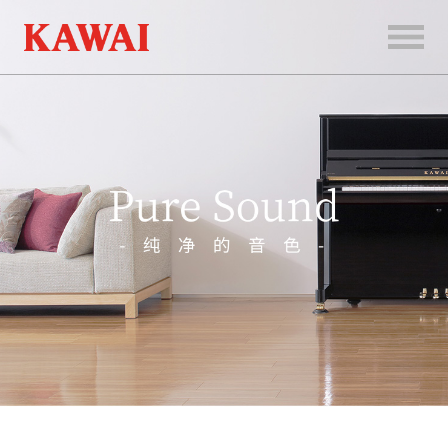
首
页
产
品
服
务
新
闻
和
活
动