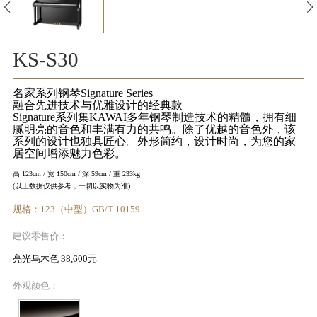
KA
音
KS-S30
室
名家系列钢琴Signature Series
融合先进技术与优雅设计的经典款
Signature系列集KAWAI多年钢琴制造技术的精髓，拥有细
腻明亮的音色和丰满有力的共鸣。除了优越的音色外，该
系列的设计也独具匠心。外形简约，设计时尚，为您的家
居空间增添魅力色彩。
KAWAI
高 123cm / 宽 150cm / 深 59cm / 重 233kg
(以上数据仅供参考，一切以实物为准)
官方网
规格：123（中型）GB/T 10159
站
建议零售价：
亮光乌木色 38,600元
外观颜色：