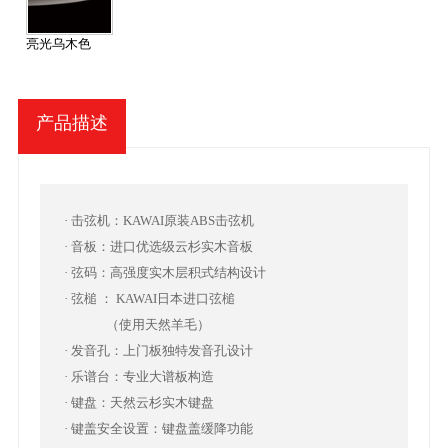
亮光乌木色
产品描述
· 击弦机：KAWAI原装ABS击弦机
· 音板：进口优选级云杉实木音板
· 弦码：高强度实木层积式结构设计
· 弦槌 ： KAWAI日本进口弦槌
（使用天然羊毛）
· 发音孔：上门板独特发音孔设计
· 乐谱台：专业大谱板构造
· 键盘：天然云杉实木键盘
· 键盖安全设置：键盘盖缓降功能