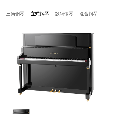
关
三角钢琴
立式钢琴
数码钢琴
混合钢琴
于
我
们
联
系
我
们
下
载
支
持