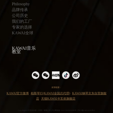
Philosophy
品牌传承
公司历史
我们的工厂
专家的选择
KAWAI全球
KAWAI音乐
教室
友情链接：
KAWAI官方微博
柏斯琴行(KAWAI全国总代理)
KAWAI钢琴京东自营旗舰
店
天猫KAWAI卡瓦依旗舰店
CopyRight©卡瓦依乐器（中国）有限公司
沪公网安备 31011502002696号
沪ICP备14014183号-2