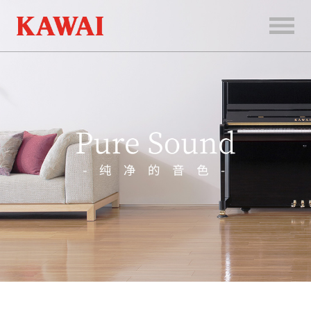
首
页
产
品
服
务
新
闻
和
活
动