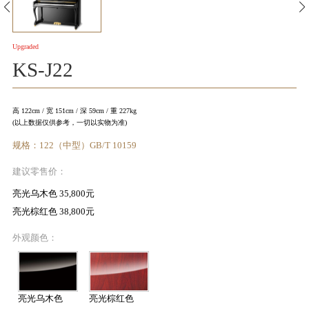
KA
音
Upgraded
KS-J22
室
高 122cm / 宽 151cm / 深 59cm / 重 227kg
(以上数据仅供参考，一切以实物为准)
规格：122（中型）GB/T 10159
KAWAI
建议零售价：
官方网
亮光乌木色 35,800元
亮光棕红色 38,800元
站
外观颜色：
亮光乌木色
亮光棕红色