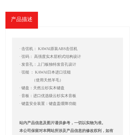
产品描述
· 击弦机： KAWAI原装ABS击弦机
· 弦码： 高强度实木层积式结构设计
· 发音孔：上门板独特发音孔设计
· 弦槌 ： KAWAI日本进口弦槌
（使用天然羊毛）
· 键盘：天然云杉实木键盘
· 音板：进口优选级云杉实木音板
· 键盖安全装置：键盘盖缓降功能
站内产品信息及图片谨供参考，一切以实物为准。
本公司保留对本网站所涉及产品信息的修改权利，如有