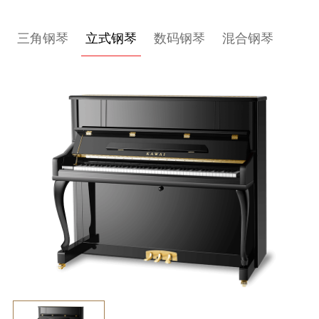
关
三角钢琴
立式钢琴
数码钢琴
混合钢琴
于
我
们
联
系
我
们
下
载
支
持