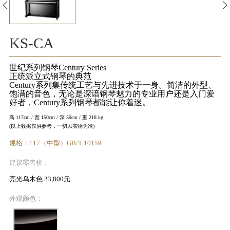
KA
音
KS-CA
室
世纪系列钢琴Century Series
正统派立式钢琴的典范
Century系列集传统工艺与先进技术于一身。简洁的外型、
饱满的音色，无论是深谙钢琴魅力的专业用户还是入门爱
好者，Century系列钢琴都能让你着迷。
高 117cm / 宽 150cm / 深 59cm / 重 218 kg
KAWAI
(以上数据仅供参考，一切以实物为准)
官方网
规格：117（中型）GB/T 10159
站
建议零售价：
亮光乌木色 23,800元
外观颜色：