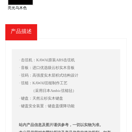
亮光乌木色
产品描述
· 击弦机：KAWAI原装ABS击弦机
· 音板：进口优选级云杉实木音板
· 弦码：高强度实木层积式结构设计
· 弦槌：KAWAI弦槌制作工艺
（采用日本Ambic弦槌毡）
· 键盘：天然云杉实木键盘
· 键盖安全装置：键盘盖缓降功能
站内产品信息及图片谨供参考，一切以实物为准。