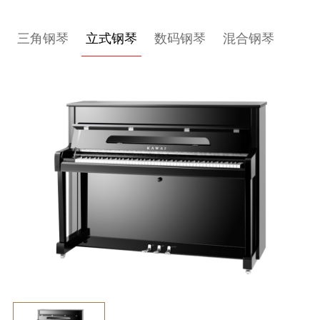
关
三角钢琴
立式钢琴
数码钢琴
混合钢琴
于
我
们
联
系
我
们
下
载
支
持