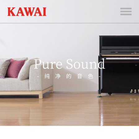
首
页
产
品
服
务
新
闻
和
活
动