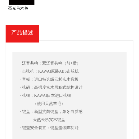
亮光乌木色
产品描述
· 泛音共鸣：双泛音共鸣（前+后）
· 击弦机：KAWAI原装ABS击弦机
· 音板：进口特选级云杉实木音板
· 弦码：高强度实木层积式结构设计
· 弦槌：KAWAI日本进口弦槌
（使用天然羊毛）
· 键盘：新型抗菌键盘，象牙白质感
天然云杉实木键盘
· 键盖安全装置：键盘盖缓降功能