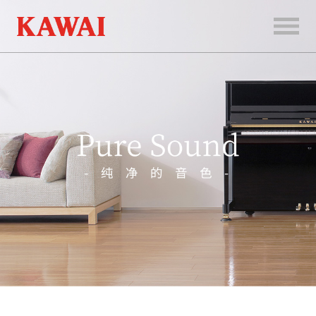
首
页
产
品
服
务
新
闻
和
活
动