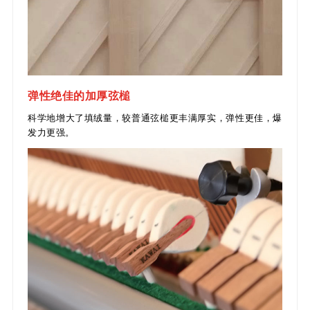
弹性绝佳的加厚弦槌
科学地增大了填绒量，较普通弦槌更丰满厚实，弹性更佳，爆
发力更强。