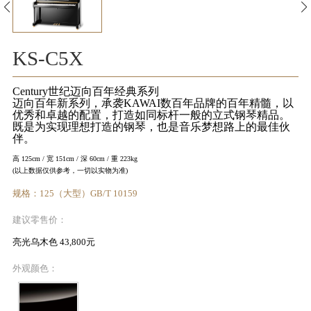
KA
音
KS-C5X
室
Century世纪迈向百年经典系列
迈向百年新系列，承袭KAWAI数百年品牌的百年精髓，以
优秀和卓越的配置，打造如同标杆一般的立式钢琴精品。
既是为实现理想打造的钢琴，也是音乐梦想路上的最佳伙
伴。
高 125cm / 宽 151cm / 深 60cm / 重 223kg
KAWAI
(以上数据仅供参考，一切以实物为准)
官方网
规格：125（大型）GB/T 10159
站
建议零售价：
亮光乌木色 43,800元
外观颜色：