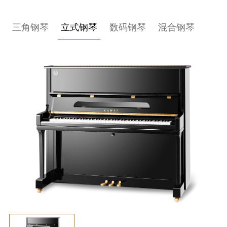
关
三角钢琴
立式钢琴
数码钢琴
混合钢琴
于
我
们
联
系
我
们
下
载
支
持