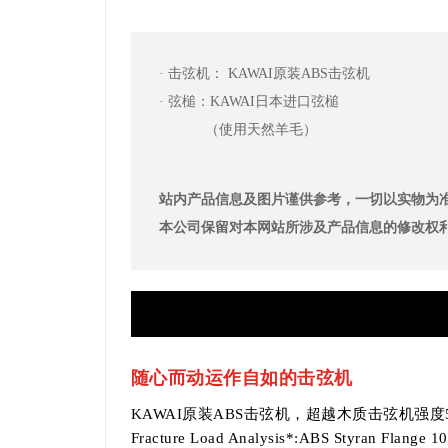
· 击弦机： KAWAI原装ABS击弦机
· 弦槌：KAWAI日本进口弦槌
（使用天然羊毛）
站内产品信息及图片谨供参考，一切以实物为
本公司保留对本网站所涉及产品信息的修改权
随心而动运作自如的击弦机
KAWAI原装ABS击弦机，超越木质击弦机强
Fracture Load Analysis*:ABS Styran Flange 1