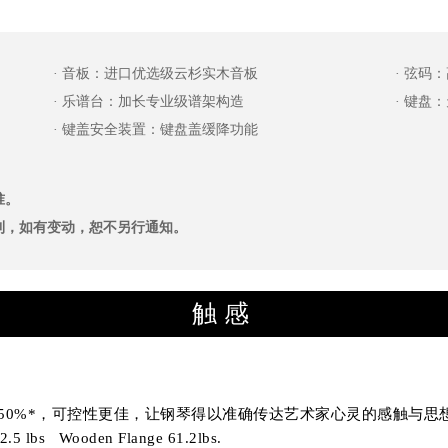
· 音板：进口优选级云杉实木音板
· 弦码
· 乐谱台：加长专业级谱架构造
· 键盘
· 键盖安全装置：键盘盖缓降功能
准。
利，如有变动，恕不另行通知。
触感
度50%*，可控性更佳，让钢琴得以准确传达艺术家心灵的感触与思
02.5 lbs Wooden Flange 61.2lbs.