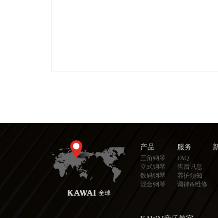
产品
服务
三角钢琴
FAQ
立式钢琴
售后讯息
数码钢琴
养护须知
混合钢琴
调律&维修