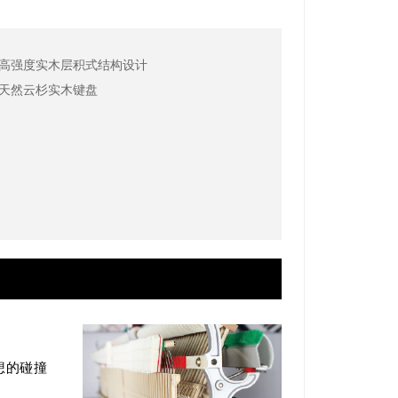
：高强度实木层积式结构设计
：天然云杉实木键盘
想的碰撞