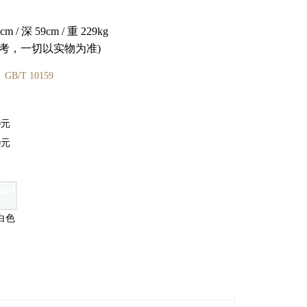
cm / 深 59cm / 重 229kg
考，一切以实物为准)
B/T 10159
0元
0元
白色