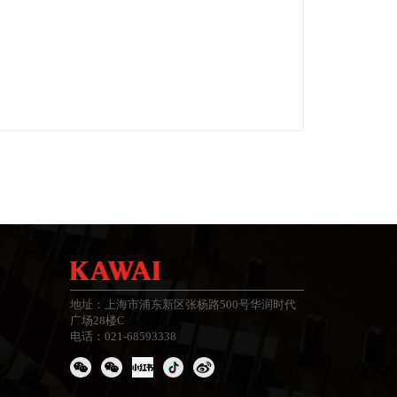
地址：上海市浦东新区张杨路500号华润时代
广场28楼C
电话：021-68593338