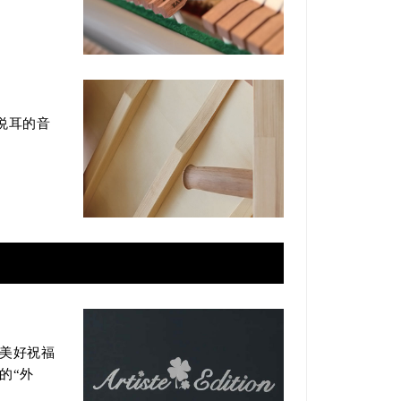
悦耳的音
I美好祝福
的“外