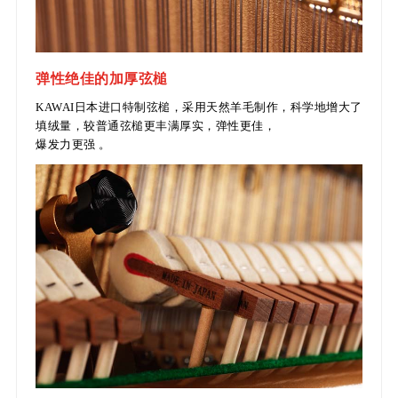
弹性绝佳的加厚弦槌
KAWAI日本进口特制弦槌，采用天然羊毛制作，科学地增大了
填绒量，较普通弦槌更丰满厚实，弹性更佳，
爆发力更强 。