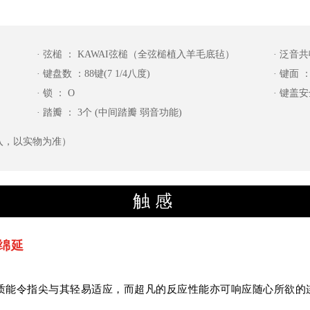
· 弦槌 ： KAWAI弦槌（全弦槌植入羊毛底毡）
· 泛音共
· 键盘数 ：88键(7 1/4八度)
· 键面 
· 锁 ： O
· 键盖
· 踏瓣 ： 3个 (中间踏瓣 弱音功能)
入，以实物为准）
触感
绵延
质能令指尖与其轻易适应，而超凡的反应性能亦可响应随心所欲的