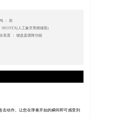
鸣 ： 前
： NEOTEX(人工象牙黑檀键面)
安全装置 ： 键盘盖缓降功能
连击动作。让您在弹奏开始的瞬间即可感受到