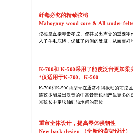
纤毫必究的精致弦槌
Mahogany wood core & All und
弦槌是直接叩击琴弦、使其发出声音的重要零
入了羊毛底毡，保证了内侧的硬度，从而更好地
K-700和 K-500采用了能使泛音更加
*仅适用于K-700、K-500
K-700和K-500两型号在通常不得振动的
连较少能发岀泛音的中高音部也能产生更多的
※弦长中定弦轴到轴承间的部位
重审全体设计，提高琴体强韧性
New back design （全新的背架设计）