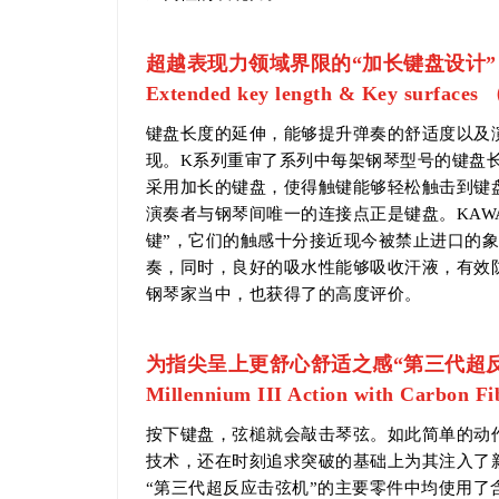
超越表现力领域界限的“加长键盘设计”
Extended key length & Key sur
键盘长度的延伸，能够提升弹奏的舒适度以及演
现。K系列重审了系列中每架钢琴型号的键盘
采用加长的键盘，使得触键能够轻松触击到键
演奏者与钢琴间唯一的连接点正是键盘。KAW
键”，它们的触感十分接近现今被禁止进口的
奏，同时，良好的吸水性能够吸收汗液，有效防
钢琴家当中，也获得了的高度评价。
为指尖呈上更舒心舒适之感“第三代超
Millennium III Action with C
按下键盘，弦槌就会敲击琴弦。如此简单的动
技术，还在时刻追求突破的基础上为其注入了
“第三代超反应击弦机”的主要零件中均使用了