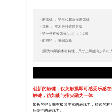
· 击弦机 ： 第三代超反应击弦机
· 音板 ： 实木云杉锥度音板
· 第一弦有效弦长(mm) ： 1,230
· 前脚轮 ： 黄铜双轮
（因为钢琴的木材特性，尺寸上可能有少许出
创新的触键，仅凭触摸即可感受乐感在
触键，彷如能与指尖融为一体
加长的键盘拥有极其丰富的表现力，精选的材
压倒性的表现力。