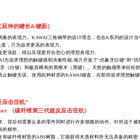
faces （延伸的键长&键面）
奏的表现力。KAWAI三角钢琴的设计理念，也在K系列的设计当
长度，只为追求更高的表现力。
盘更深处，得以呈现更符合您心的理想表现力。
AI为追求理想的触键感和演奏性能,倾力开发了“仿象牙白键”和“仿
象牙（白键）和极其稀有的黑檀木（黑键）。天然的触感带来轻松
止触键失误。使用此种材质的KAWAI键盘，在那些追求理想触
反应击弦机”
arbon Fiber （碳纤维第三代超反应击弦机）
作，背后却需要众多的零件同时进行许多细微的动作。针对这个被称
新的精华。
含有碳纤维材质的ABS树脂，它能获得木质材料所无法具备的精密