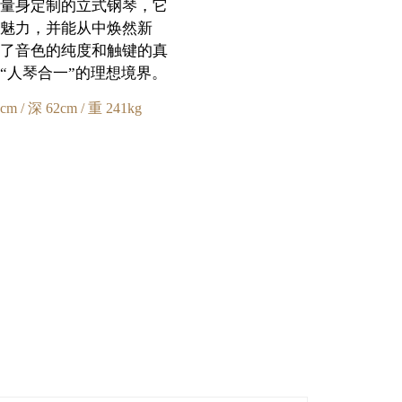
量身定制的立式钢琴，它
魅力，并能从中焕然新
了音色的纯度和触键的真
“人琴合一”的理想境界。
cm / 深 62cm / 重 241kg