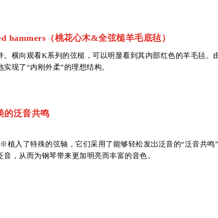
er felted hammers（桃花心木&全弦槌羊毛底毡）
件。横向观看K系列的弦槌，可以明显看到其内部红色的羊毛毡。
实现了“内刚外柔”的理想结构。
柔美的泛音共鸣
前弦区※植入了特殊的弦轴，它们采用了能够轻松发岀泛音的“泛音共鸣
泛音，从而为钢琴带来更加明亮而丰富的音色。