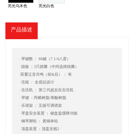
亮光乌木色
亮光白色
产品描述
· 琴键数 ： 88鍵（7 1/4八度）
· 踏板 ：3只踏瓣（中间选择踏瓣）
·
双重泛音共鸣
（前&后）
： 有
· 弦槌 ： 全底毡设计
· 击弦机 ： 第三代超反应击弦机
· 琴键 ：丙烯树脂/苯酚树脂
· 乐谱架 ： 五级可调谱架
· 琴盖安全装置 ： 键盘盖缓降功能
· 钢琴脚轮 ： 黄铜单轮
· 顶盖装置 ：顶盖支棍2