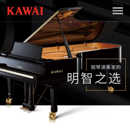
首
页
产
品
服
务
新
闻
和
活
动