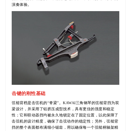
演奏体验。
击键的刚性基础
弦槌背档是击弦机的“脊梁”。KAWAI三角钢琴的弦槌背挡为双
梁设计，并采用了铝挤压成型技术，具有更佳的强度和稳定
性；它和联动器挡均被永久地锁定在了固定位置，以此保障了
击弦机的设计精度，确保了击弦动作的稳定性；另外，弦槌背
挡的整个表面都布满细小锯齿，用以确保每一个弦槌柄轴架精