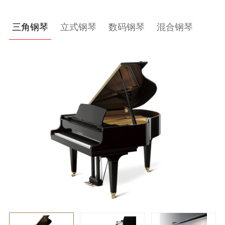
关
三角钢琴
立式钢琴
数码钢琴
混合钢琴
于
我
们
联
系
我
们
下
载
支
持