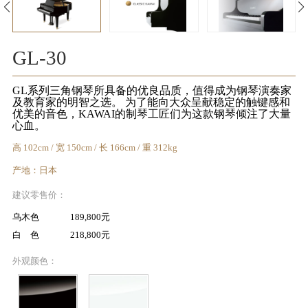
KA
音
GL-30
室
GL系列三角钢琴所具备的优良品质，值得成为钢琴演奏家
及教育家的明智之选。 为了能向大众呈献稳定的触键感和
优美的音色，KAWAI的制琴工匠们为这款钢琴倾注了大量
心血。
高 102cm / 宽 150cm / 长 166cm / 重 312kg
KAWAI
产地：日本
官方网
建议零售价：
站
乌木色 189,800元
白 色 218,800元
外观颜色：