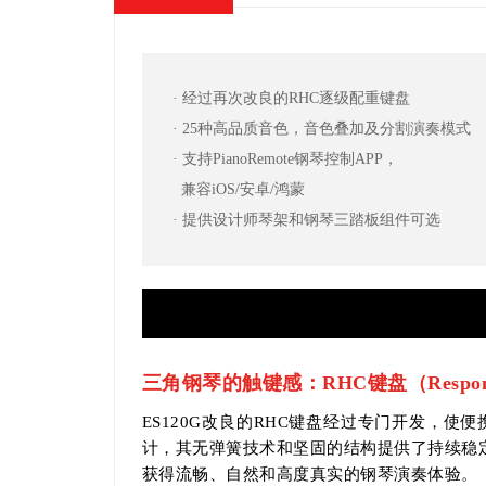
· 经过再次改良的RHC逐级配重键盘
· 25种高品质音色，音色叠加及分割演奏模式
· 支持PianoRemote钢琴控制APP，
兼容iOS/安卓/鸿蒙
· 提供设计师琴架和钢琴三踏板组件可选
三角钢琴的触键感：RHC键盘（Responsive H
ES120G改良的RHC键盘经过专门开发，
计，其无弹簧技术和坚固的结构提供了持续稳
获得流畅、自然和高度真实的钢琴演奏体验。