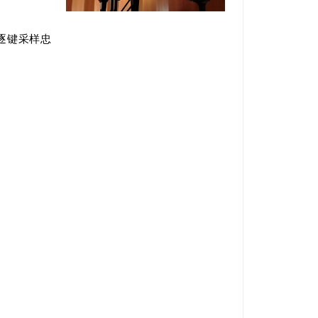
 键逐键采样忠