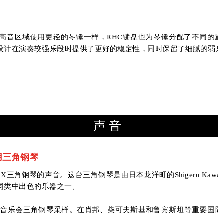
高音区域使用更轻的琴锤一样，RHC键盘也为琴锤分配了不同的
设计在演奏较强乐段时提供了更好的稳定性，同时保留了细腻的弱
声音
用三角钢琴
 SK-EX三角钢琴的声音。这台三角钢琴是由日本龙洋町的Shigeru Ka
同类中出色的乐器之一。
名的EX音乐会三角钢琴采样。在肖邦、柴可夫斯基和鲁宾斯坦等重要国