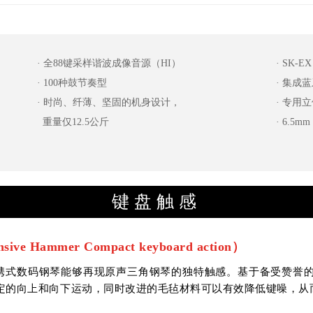
· 全88键采样谐波成像音源（HI）
· SK-
· 100种鼓节奏型
· 集成
· 时尚、纤薄、坚固的机身设计，
· 专用
重量仅12.5公斤
· 6.5m
键盘触感
ammer Compact keyboard action）
使便携式数码钢琴能够再现原声三角钢琴的独特触感。基于备受赞誉的
定的向上和向下运动，同时改进的毛毡材料可以有效降低键噪，从