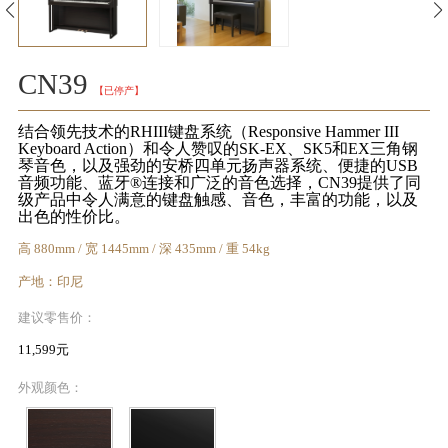
KA
音
CN39
【已停产】
室
结合领先技术的RHIII键盘系统（Responsive Hammer III
Keyboard Action）和令人赞叹的SK-EX、SK5和EX三角钢
琴音色，以及强劲的安桥四单元扬声器系统、便捷的USB
音频功能、蓝牙®连接和广泛的音色选择，CN39提供了同
级产品中令人满意的键盘触感、音色，丰富的功能，以及
出色的性价比。
KAWAI
高 880mm / 宽 1445mm / 深 435mm / 重 54kg
官方网
产地：印尼
站
建议零售价：
11,599元
外观颜色：