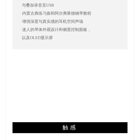
与叠加录音至USB
· 内置古典练习曲和阿尔弗莱德钢琴教程
· 增强深度与真实感的耳机空间声场
· 迷人的琴体外观设计和侧置控制面板，
以及OLED显示屏
触感