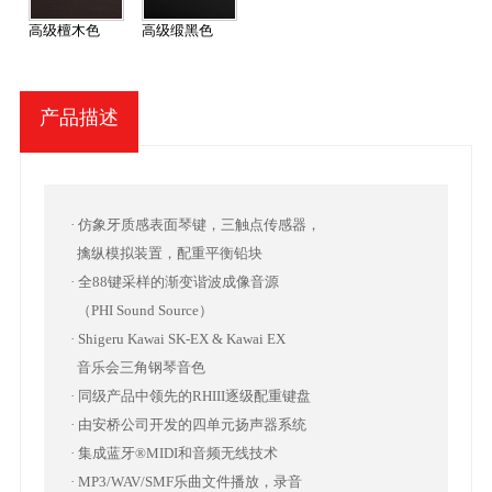
高级檀木色
高级缎黑色
产品描述
· 仿象牙质感表面琴键，三触点传感器，
擒纵模拟装置，配重平衡铅块
· 全88键采样的渐变谐波成像音源
（PHI Sound Source）
· Shigeru Kawai SK-EX & Kawai EX
音乐会三角钢琴音色
· 同级产品中领先的RHIII逐级配重键盘
· 由安桥公司开发的四单元扬声器系统
· 集成蓝牙®MIDI和音频无线技术
· MP3/WAV/SMF乐曲文件播放，录音