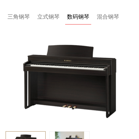
关
三角钢琴
立式钢琴
数码钢琴
混合钢琴
于
我
们
联
系
我
们
下
载
支
持