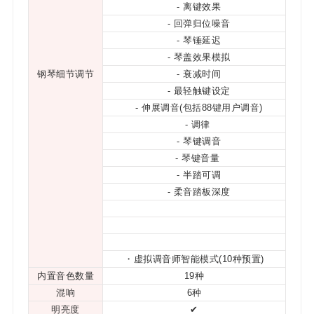
- 离键效果
- 回弹归位噪音
- 琴锤延迟
- 琴盖效果模拟
钢琴细节调节
- 衰减时间
- 最轻触键设定
- 伸展调音(包括88键用户调音)
- 调律
- 琴键调音
- 琴键音量
- 半踏可调
- 柔音踏板深度
・虚拟调音师智能模式
(10种预置)
内置音色数量
19种
混响
6种
明亮度
✔