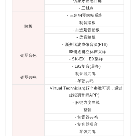
- 仿象牙质感白键
- 三触点
・
三角钢琴踏板系统
- 制音踏板
踏板
- 抽选延音踏板
- 柔音踏板
・
渐变谐波成像音源(PHI)
- 88键逐键立体声采样
钢琴音色
- SK-EX，EX采样
- 192复音(最多)
- 制音器共鸣
钢琴共鸣
- 琴弦共鸣
・
Virtual Technician(17个参数可调，通过
虚拟调音师APP)
- 触键力度曲线
- 整音
- 制音器共鸣
- 制音器噪音
- 琴弦共鸣