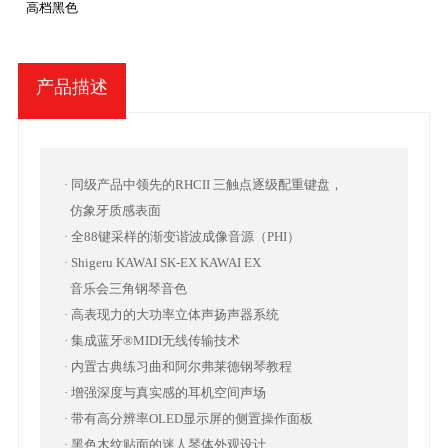
高档黑色
产品描述
· 同级产品中领先的RHCII 三触点逐级配重键盘，
仿象牙质感表面
· 全88键采样的渐变谐波成像音源（PHI）
· Shigeru KAWAI SK-EX KAWAI EX
音乐会三角钢琴音色
· 高表现力的大功率立体声扬声器系统
· 集成蓝牙®MIDI无线传输技术
· 内置古典练习曲和阿尔弗莱德钢琴教程
· 增强深度与真实感的耳机空间声场
· 带有高分辨率OLED显示屏的侧置操作面板
· 黑色木纹贴面的迷人琴体外观设计