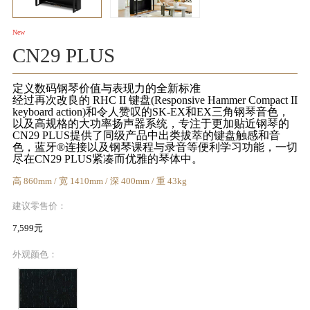
KA
New
音
CN29 PLUS
室
定义数码钢琴价值与表现力的全新标准
经过再次改良的 RHC II 键盘(Responsive Hammer Compact II
keyboard action)和令人赞叹的SK-EX和EX三角钢琴音色，
以及高规格的大功率扬声器系统，专注于更加贴近钢琴的
CN29 PLUS提供了同级产品中出类拔萃的键盘触感和音
色，蓝牙®连接以及钢琴课程与录音等便利学习功能，一切
尽在CN29 PLUS紧凑而优雅的琴体中。
KAWAI
高 860mm / 宽 1410mm / 深 400mm / 重 43kg
官方网
建议零售价：
站
7,599元
外观颜色：