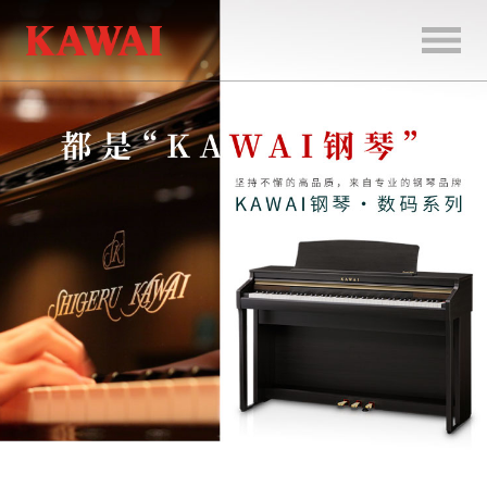
首
页
产
品
服
务
新
闻
和
活
动