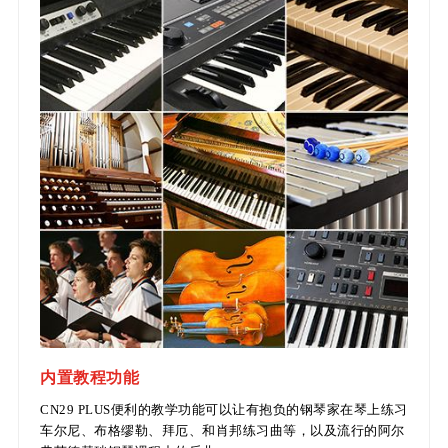
内置教程功能
CN29 PLUS便利的教学功能可以让有抱负的钢琴家在琴上练习
车尔尼、布格缪勒、拜厄、和肖邦练习曲等，以及流行的阿尔