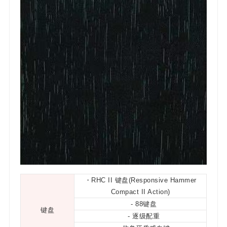
・
RHC II 键盘(Responsive Hammer
Compact II Action)
- 88键盘
键盘
- 逐级配重