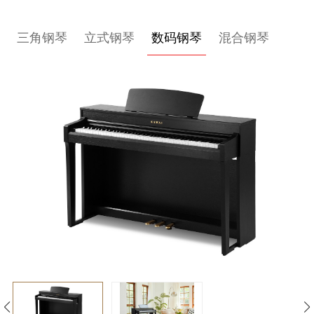
关
三角钢琴
立式钢琴
数码钢琴
混合钢琴
于
我
们
联
系
我
们
下
载
支
持